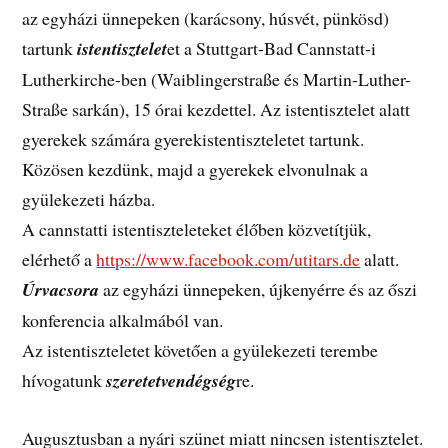
az egyházi ünnepeken (karácsony, húsvét, pünkösd)
tartunk
istentisztelet
et a Stuttgart-Bad Cannstatt-i
Lutherkirche-ben (Waiblingerstraße és Martin-Luther-
Straße sarkán), 15 órai kezdettel. Az istentisztelet alatt
gyerekek számára gyerekistentiszteletet tartunk.
Közösen kezdünk, majd a gyerekek elvonulnak a
gyülekezeti házba.
A cannstatti istentiszteleteket élőben közvetítjük,
elérhető a
https://www.facebook.com/utitars.de
alatt.
Úrvacsora
az egyházi ünnepeken, újkenyérre és az őszi
konferencia alkalmából van.
Az istentiszteletet követően a gyülekezeti terembe
hívogatunk
szeretetvendégség
re.
Augusztusban a nyári szünet miatt nincsen istentisztelet.