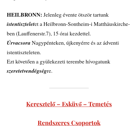
HEILBRONN:
Jelenleg évente ötször tartunk
istentisztelet
et a Heilbronn-Sontheim-i Matthäuskirche-
ben (Lauffenerstr.7), 15 órai kezdettel.
Úrvacsora
Nagypénteken, újkenyérre és az ádventi
istentiszteleten.
Ezt követően a gyülekezeti terembe hívogatunk
szeretetvendégség
re.
Keresztelő – Esküvő – Temetés
Rendszeres Csoportok