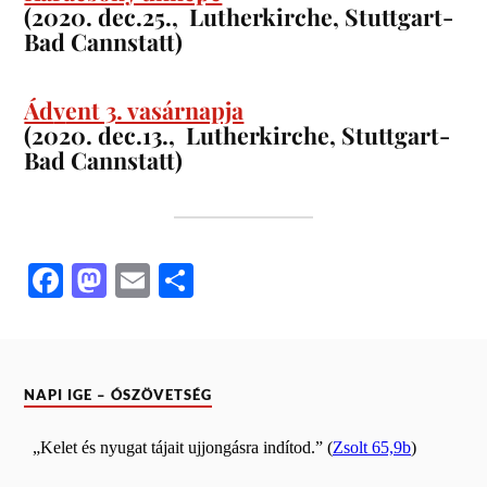
(2020. dec.25., Lutherkirche, Stuttgart-
Bad Cannstatt)
Ád
v
ent 3. vasárnapja
(2020. dec.13., Lutherkirche, Stuttgart-
Bad Cannstatt)
Fa
M
E
O
ce
as
m
ss
bo
to
ail
za
ok
do
m
NAPI IGE – ÓSZÖVETSÉG
n
eg