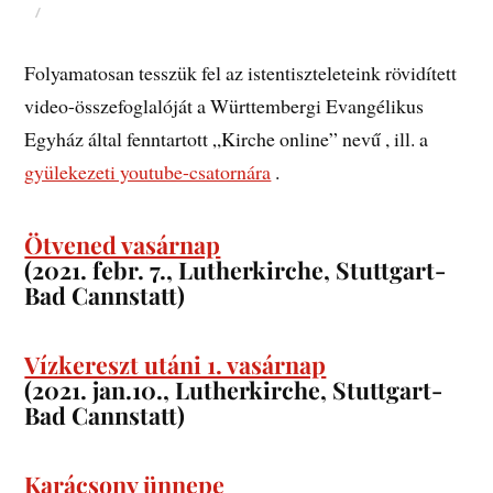
Folyamatosan tesszük fel az istentiszteleteink rövidített
video-összefoglalóját a Württembergi Evangélikus
Egyház által fenntartott „Kirche online” nevű , ill. a
gyülekezeti youtube-csatornára
.
Ötvened vasárnap
(2021. febr. 7., Lutherkirche, Stuttgart-
Bad Cannstatt)
Vízkereszt utáni 1. vasárnap
(2021. jan.10., Lutherkirche, Stuttgart-
Bad Cannstatt)
Karácsony ünnepe