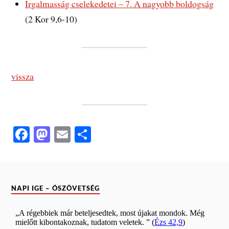
Irgalmasság cselekedetei – 7. A nagyobb boldogság
(2 Kor 9,6-10)
vissza
Fa
M
E
O
ce
as
m
ss
bo
to
ail
za
ok
do
m
NAPI IGE – ÓSZÖVETSÉG
n
eg