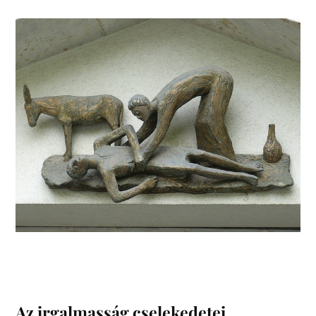
Az irgalmasság cselekedetei